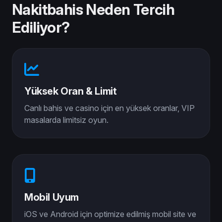
Nakitbahis Neden Tercih
Ediliyor?
Yüksek Oran & Limit
Canlı bahis ve casino için en yüksek oranlar, VIP
masalarda limitsiz oyun.
Mobil Uyum
iOS ve Android için optimize edilmiş mobil site ve