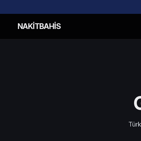
NAKİTBAHİS
Türk