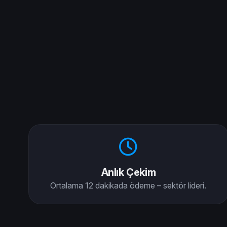
Anlık Çekim
Ortalama 12 dakikada ödeme – sektör lideri.