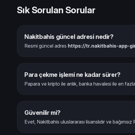
Sık Sorulan Sorular
Nakitbahis güncel adresi nedir?
Resmi güncel adres
https://tr.nakitbahis-app-gi
Para çekme işlemi ne kadar sürer?
Papara ve kripto ile anlık, banka havalesi ile en fazla
Güvenilir mi?
Evet, Nakitbahis uluslararası lisanslıdır ve bağımsı